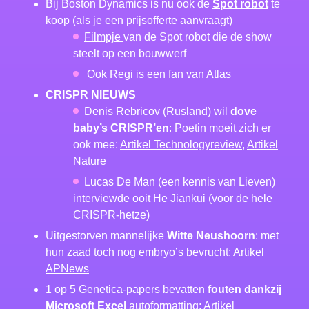
Bij Boston Dynamics is nu ook de
Spot robot
te
koop (als je een prijsofferte aanvraagt)
Filmpje
van de Spot robot die de show
steelt op een bouwwerf
Ook
Regi
is een fan van Atlas
CRISPR NIEUWS
Denis Rebricov (Rusland) wil
dove
baby’s CRISPR’en
: Poetin moeit zich er
ook mee:
Artikel Technologyreview
,
Artikel
Nature
Lucas De Man (een kennis van Lieven)
interviewde ooit He Jiankui
(voor de hele
CRISPR-hetze)
Uitgestorven mannelijke
Witte Neushoorn
: met
hun zaad toch nog embryo’s bevrucht:
Artikel
APNews
1 op 5 Genetica-papers bevatten
fouten dankzij
Microsoft Excel
autoformatting:
Artikel