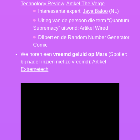
Technology Review
,
Artikel The Verge
Interessante expert:
Jaya Baloo
(NL)
Uitleg van de persoon die term “Quantum
Supremacy” uitvond:
Artikel Wired
Dilbert en de Random Number Generator:
Comic
We horen een
vreemd geluid op Mars
(Spoiler:
bij nader inzien niet zo vreemd):
Artikel
Extremetech
Een vreemd geluid op mars?