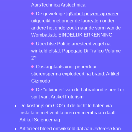
AarsTechnica
Arstechnica
De geweldige
IgNobel-prijzen zijn weer
uitgereikt
, met onder de laureaten onder
andere het onderzoek naar de vorm van de
Wombatkak. EINDELIJK ERKENNING
Utrechtse Politie
arresteert vogel
na
winkeldiefstal. Papegaio Di Trafico Volume
2?
Opslagplaats voor peperduur
stierensperma explodeert na brand:
Artikel
Gizmodo
De “uitvinder” van de Labradoodle heeft er
spijt van:
Artikel Futurism
De kostprijs om CO2 uit de lucht te halen via
installatie met ventilatoren en membraan daalt:
Artikel Sciencemag
Artificieel bloed ontwikkeld dat aan
iedereen
kan