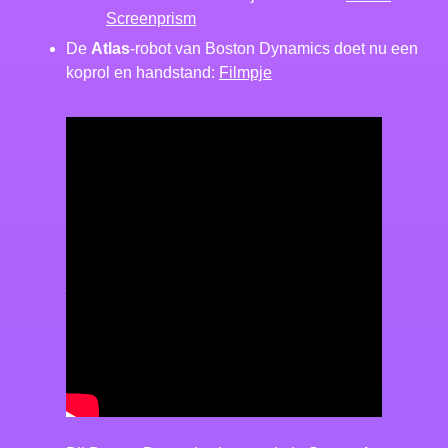
Screenprism
De
Atlas
-robot van Boston Dynamics doet nu een
koprol en handstand:
Filmpje
Atlas is een gymnast nu