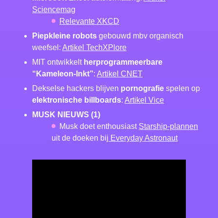
Sciencemag
Relevante XKCD
Piepkleine robots
gebouwd mbv organisch
weefsel:
Artikel TechXPlore
MIT ontwikkelt
herprogrammeerbare
“Kameleon-Inkt”
:
Artikel CNET
Dekselse hackers blijven
pornografie
spelen op
elektronische billboards
:
Artikel Vice
MUSK NIEUWS
(1)
Musk doet enthousiast
Starship-plannen
uit de doeken bij
Everyday Astronaut