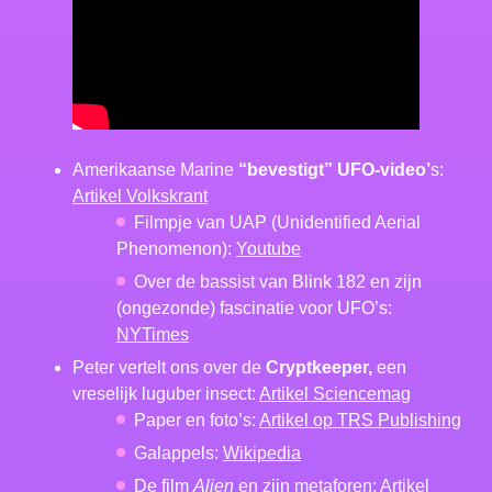
Amerikaanse Marine
“bevestigt” UFO-video’
s:
Artikel Volkskrant
Filmpje van UAP (Unidentified Aerial
Phenomenon):
Youtube
Over de bassist van Blink 182 en zijn
(ongezonde) fascinatie voor UFO’s:
NYTimes
Peter vertelt ons over de
Cryptkeeper,
een
vreselijk luguber insect:
Artikel Sciencemag
Paper en foto’s:
Artikel op TRS Publishing
Galappels:
Wikipedia
De film
Alien
en zijn metaforen:
Artikel