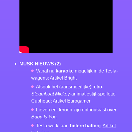
MUSK NIEUWS
(2)
Vanaf nu
karaoke
mogelijk in de Tesla-
wagens:
Artikel Bright
Alsook het (aartsmoeilijke) retro-
Steamboat Mickey-
animatiestijl-spelletje
Cuphead:
Artikel Eurogamer
Lieven en Jeroen zijn enthousiast over
Baba Is You
Tesla werkt aan
betere batterij
:
Artikel