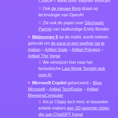
ChatGPT werkt door Stephen Wolfram
Ook
de nieuwe Bing
draait op
technologie van OpenAI
Zie ook de paper over
Stochastic
Parrots
van taalkundige Emily Bender
Midjourney 5
op de markt, wordt meteen
gebruikt om
de paus in een poefige jas te
maken
–
Artikel Slate
–
Artikel Polygon
–
Artikel The Verge
We verwijzen hier naar het
fantastische
Last Week Tonight stuk
over AI
Microsoft Copilot
gelanceerd –
Blog
Microsoft
–
Artikel TechRadar
–
Artikel
BleepingComputer
Als je Clippy toch mist: er bouwden
enkele makers
een 3D-geprinte clippy
die aan ChatGPT hangt