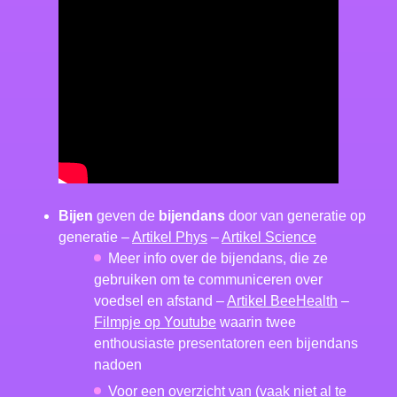
Bijen
geven de
bijendans
door van generatie op
generatie –
Artikel Phys
–
Artikel Science
Meer info over de bijendans, die ze
gebruiken om te communiceren over
voedsel en afstand –
Artikel BeeHealth
–
Filmpje op Youtube
waarin twee
enthousiaste presentatoren een bijendans
nadoen
Voor een overzicht van (vaak niet al te