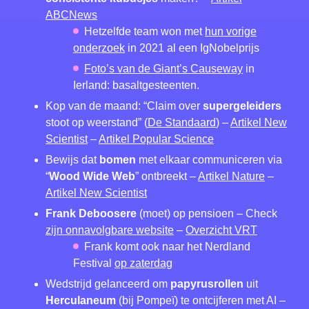
ABCNews
Hetzelfde team won met
hun vorige
onderzoek
in 2021 al een IgNobelprijs
Foto’s van de Giant’s Causeway
in
Ierland: basaltgesteenten.
Kop van de maand: “Claim over
supergeleiders
stoot op weerstand” (
De Standaard
) –
Artikel New
Scientist
–
Artikel Popular Science
Bewijs dat
bomen
met elkaar communiceren via
“
Wood Wide Web
” ontbreekt –
Artikel Nature
–
Artikel New Scientist
Frank Deboosere
(moet) op pensioen – Check
zijn onnavolgbare website
–
Overzicht VRT
Frank komt ook naar het Nerdland
Festival
op zaterdag
Wedstrijd gelanceerd om
papyrusrollen
uit
Herculaneum
(bij Pompeï) te ontcijferen met AI –