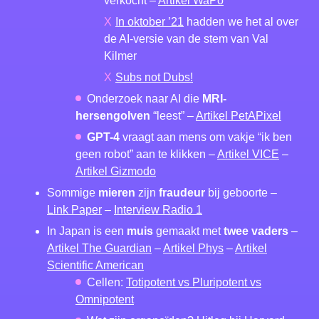
verkocht –
Artikel WaPo
In oktober ’21
hadden we het al over
de AI-versie van de stem van Val
Kilmer
Subs not Dubs!
Onderzoek naar AI die
MRI-
hersengolven
“leest” –
Artikel PetAPixel
GPT-4
vraagt aan mens om vakje “ik ben
geen robot” aan te klikken –
Artikel VICE
–
Artikel Gizmodo
Sommige
mieren
zijn
fraudeur
bij geboorte –
Link Paper
–
Interview Radio 1
In Japan is een
muis
gemaakt met
twee vaders
–
Artikel The Guardian
–
Artikel Phys
–
Artikel
Scientific American
Cellen:
Totipotent vs Pluripotent vs
Omnipotent