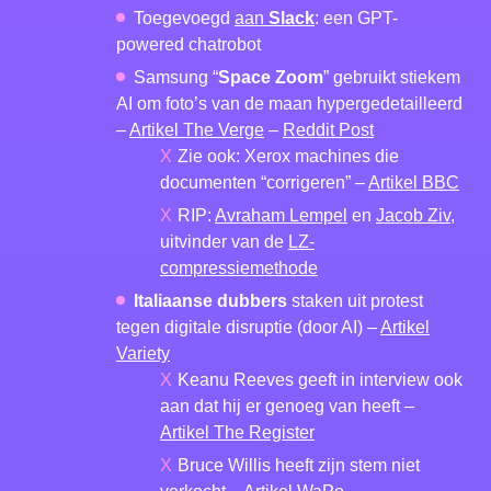
Toegevoegd
aan
Slack
: een GPT-
powered chatrobot
Samsung “
Space Zoom
” gebruikt stiekem
AI om foto’s van de maan hypergedetailleerd
–
Artikel The Verge
–
Reddit Post
Zie ook: Xerox machines die
documenten “corrigeren” –
Artikel BBC
RIP:
Avraham Lempel
en
Jacob Ziv
,
uitvinder van de
LZ-
compressiemethode
Italiaanse dubbers
staken uit protest
tegen digitale disruptie (door AI) –
Artikel
Variety
Keanu Reeves geeft in interview ook
aan dat hij er genoeg van heeft –
Artikel The Register
Bruce Willis heeft zijn stem niet