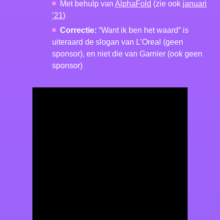
Met behulp van
AlphaFold
(zie ook
januari
’21
)
Correctie:
“Want ik ben het waard” is
uiteraard de slogan van L’Oreal (geen
sponsor), en niet die van Garnier (ook geen
sponsor)