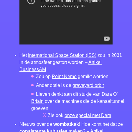
Het
International Space Station (ISS)
zou in 2031
in de atmosfeer gestort worden –
Artikel
BusinessAM
Zou op
Point Nemo
gemikt worden
Ander optie is de
graveyard orbit
Lieven denkt aan
dit stukje van Dara O’
Briain
over de machines die de kanaaltunnel
groeven
Zie ook
onze special met Dara
Nieuws over de
wombatkak
! Hoe komt het dat ze
consistente kubusjes
maken? –
Artikel