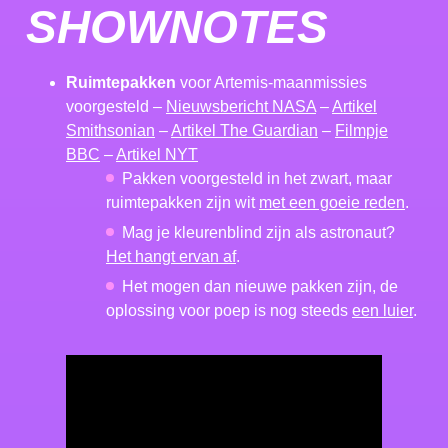
SHOWNOTES
Ruimtepakken
voor Artemis-maanmissies
voorgesteld –
Nieuwsbericht NASA
–
Artikel
Smithsonian
–
Artikel The Guardian
–
Filmpje
BBC
–
Artikel NYT
Pakken voorgesteld in het zwart, maar
ruimtepakken zijn wit
met een goeie reden
.
Mag je kleurenblind zijn als astronaut?
Het hangt ervan af
.
Het mogen dan nieuwe pakken zijn, de
oplossing voor poep is nog steeds
een luier
.