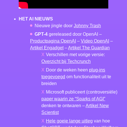
HET AI NIEUWS
Nieuwe jingle door
Johnny Trash
GPT-4
gereleased door OpenAI –
Productpagina OpenAI
–
Video OpenAI
–
Artikel Engadget
–
Artikel The Guardian
Verschillen met vorige versie:
Overzicht bij Techcrunch
Door de weken heen
plug-ins
toegevoegd
om functionaliteit uit te
breiden
Microsoft publiceert (controversiële)
paper waarin ze “Sparks of AGI”
denken te ontwaren –
Artikel New
Scientist
Hele goeie lange uitleg
van hoe