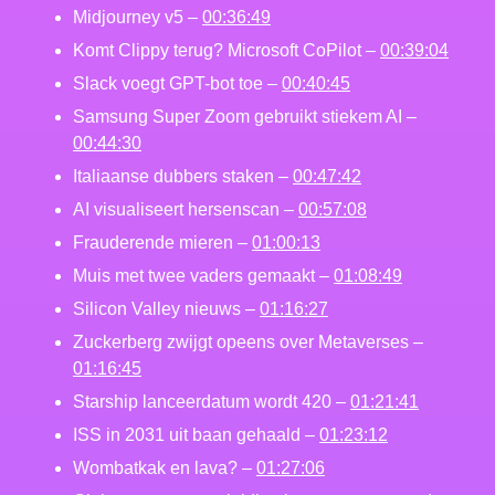
Midjourney v5 –
00:36:49
Komt Clippy terug? Microsoft CoPilot –
00:39:04
Slack voegt GPT-bot toe –
00:40:45
Samsung Super Zoom gebruikt stiekem AI –
00:44:30
Italiaanse dubbers staken –
00:47:42
AI visualiseert hersenscan –
00:57:08
Frauderende mieren –
01:00:13
Muis met twee vaders gemaakt –
01:08:49
Silicon Valley nieuws –
01:16:27
Zuckerberg zwijgt opeens over Metaverses –
01:16:45
Starship lanceerdatum wordt 420 –
01:21:41
ISS in 2031 uit baan gehaald –
01:23:12
Wombatkak en lava? –
01:27:06