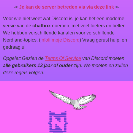
->
Je kan de server betreden via via deze link
<-
Voor wie niet weet wat Discord is: je kan het een moderne
versie van de
chatbox
noemen, met veel toeters en bellen.
We hebben verschillende kanalen voor verschillende
Nerdland-topics. (
Infofilmpje Discord
) Vraag gerust hulp, en
gedraag u!
Opgelet: Gezien de
Terms Of Service
van Discord moeten
alle gebruikers 13 jaar of ouder
zijn. We moeten en zullen
deze regels volgen.